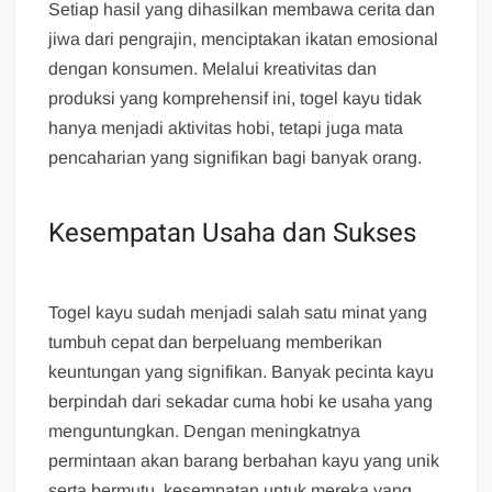
Setiap hasil yang dihasilkan membawa cerita dan
jiwa dari pengrajin, menciptakan ikatan emosional
dengan konsumen. Melalui kreativitas dan
produksi yang komprehensif ini, togel kayu tidak
hanya menjadi aktivitas hobi, tetapi juga mata
pencaharian yang signifikan bagi banyak orang.
Kesempatan Usaha dan Sukses
Togel kayu sudah menjadi salah satu minat yang
tumbuh cepat dan berpeluang memberikan
keuntungan yang signifikan. Banyak pecinta kayu
berpindah dari sekadar cuma hobi ke usaha yang
menguntungkan. Dengan meningkatnya
permintaan akan barang berbahan kayu yang unik
serta bermutu, kesempatan untuk mereka yang