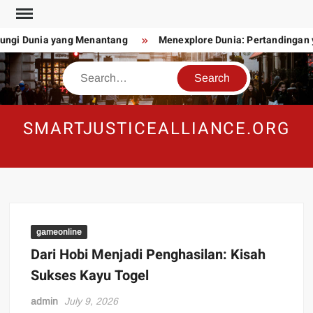
Skip
to
gi Dunia yang Menantang
Menexplore Dunia: Pertandingan ya
content
Search
SMARTJUSTICEALLIANCE.ORG
gameonline
Dari Hobi Menjadi Penghasilan: Kisah
Sukses Kayu Togel
admin
July 9, 2026