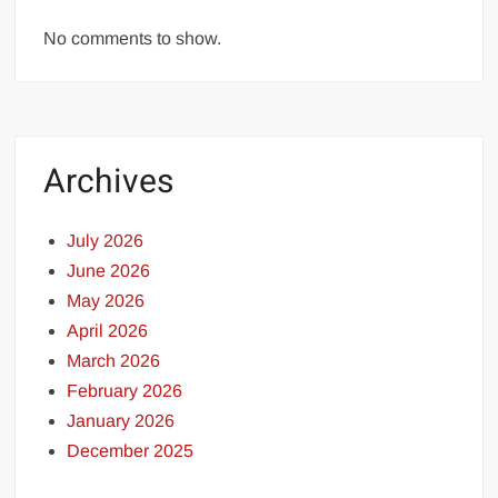
No comments to show.
Archives
July 2026
June 2026
May 2026
April 2026
March 2026
February 2026
January 2026
December 2025