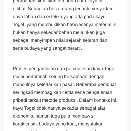
perubahan signifikan terhadap cara kayu ini
dilihat. Sebagian besar orang tertarik menyadari
daya tahan dan estetika yang ada pada kayu
Togel, yang membuktikan bahwasanya material ini
bukan hanya sekedar bahan melainkan juga
sebagai menyimpan nilai sejarah sejarah dan
serta budaya yang sangat berarti.
Proses pengambilan dan pemrosesan kayu Togel
mulai bertambah seiring bersamaan dengan
munculnya ketertarikan pasar. Beberapa pembuat
seringkali membagikan cerita serta pengalaman
pribadi terkait metode produksi. Dalam konteks ini,
kayu Togel tidak hanya sekadar sebagai alat
ekonomis, namun juga pula membawa
karakteristik budaya yang kuat, menyatukan