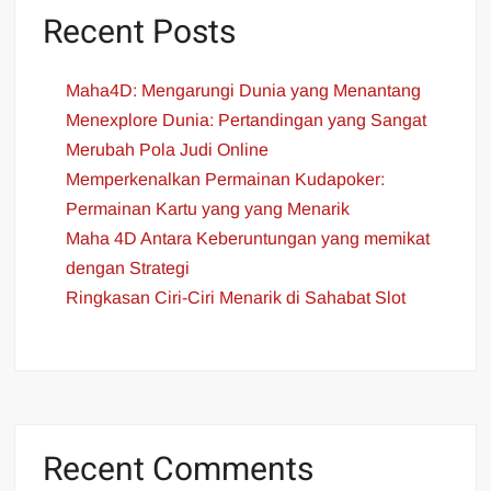
Recent Posts
Maha4D: Mengarungi Dunia yang Menantang
Menexplore Dunia: Pertandingan yang Sangat
Merubah Pola Judi Online
Memperkenalkan Permainan Kudapoker:
Permainan Kartu yang yang Menarik
Maha 4D Antara Keberuntungan yang memikat
dengan Strategi
Ringkasan Ciri-Ciri Menarik di Sahabat Slot
Recent Comments