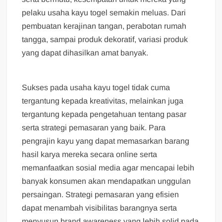
pelaku usaha kayu togel semakin meluas. Dari
pembuatan kerajinan tangan, perabotan rumah
tangga, sampai produk dekoratif, variasi produk
yang dapat dihasilkan amat banyak.
Sukses pada usaha kayu togel tidak cuma
tergantung kepada kreativitas, melainkan juga
tergantung kepada pengetahuan tentang pasar
serta strategi pemasaran yang baik. Para
pengrajin kayu yang dapat memasarkan barang
hasil karya mereka secara online serta
memanfaatkan sosial media agar mencapai lebih
banyak konsumen akan mendapatkan unggulan
persaingan. Strategi pemasaran yang efisien
dapat menambah visibilitas barangnya serta
menyusun brand awareness yang lebih solid pada