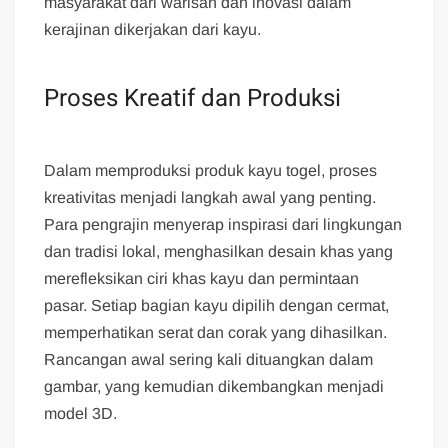
masyarakat dari warisan dan inovasi dalam
kerajinan dikerjakan dari kayu.
Proses Kreatif dan Produksi
Dalam memproduksi produk kayu togel, proses
kreativitas menjadi langkah awal yang penting.
Para pengrajin menyerap inspirasi dari lingkungan
dan tradisi lokal, menghasilkan desain khas yang
merefleksikan ciri khas kayu dan permintaan
pasar. Setiap bagian kayu dipilih dengan cermat,
memperhatikan serat dan corak yang dihasilkan.
Rancangan awal sering kali dituangkan dalam
gambar, yang kemudian dikembangkan menjadi
model 3D.