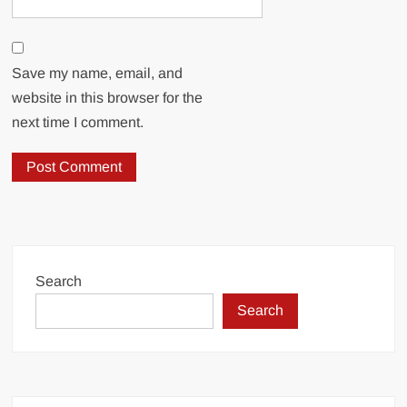
Save my name, email, and
website in this browser for the
next time I comment.
Search
Search