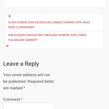
Post
navigation
KUDA POKER DAN KESERUAN GAMES DARING: APA YANG
PERLU DIPAHAMI?
APA ALASAN WARGA-BET MENJADI NOMOR SATU PADA
KALANGAN GAMER?
Leave a Reply
Your email address will not
be published.
Required fields
are marked
*
Comment
*