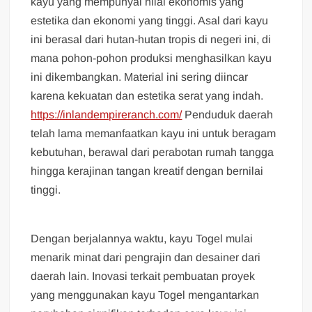
kayu yang mempunyai nilai ekonomis yang
estetika dan ekonomi yang tinggi. Asal dari kayu
ini berasal dari hutan-hutan tropis di negeri ini, di
mana pohon-pohon produksi menghasilkan kayu
ini dikembangkan. Material ini sering diincar
karena kekuatan dan estetika serat yang indah.
https://inlandempireranch.com/
Penduduk daerah
telah lama memanfaatkan kayu ini untuk beragam
kebutuhan, berawal dari perabotan rumah tangga
hingga kerajinan tangan kreatif dengan bernilai
tinggi.
Dengan berjalannya waktu, kayu Togel mulai
menarik minat dari pengrajin dan desainer dari
daerah lain. Inovasi terkait pembuatan proyek
yang menggunakan kayu Togel mengantarkan