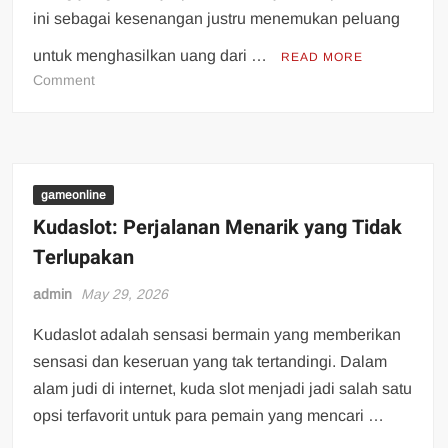
ini sebagai kesenangan justru menemukan peluang
untuk menghasilkan uang dari …
READ MORE
on
Comment
Kuda
Poker:
Dari
Hobi
yang
gameonline
diminati
Kudaslot: Perjalanan Menarik yang Tidak
Menjadi
Terlupakan
Sumber
Penghasilan
admin
May 29, 2026
Kudaslot adalah sensasi bermain yang memberikan
sensasi dan keseruan yang tak tertandingi. Dalam
alam judi di internet, kuda slot menjadi jadi salah satu
opsi terfavorit untuk para pemain yang mencari …