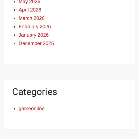
May 2026
April 2026
March 2026
February 2026
January 2026
December 2025
Categories
gameonline