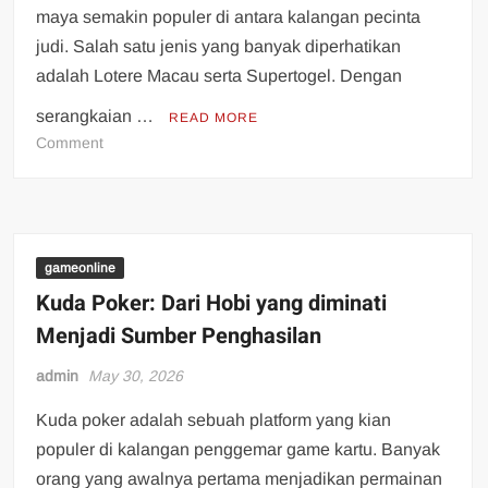
maya semakin populer di antara kalangan pecinta
judi. Salah satu jenis yang banyak diperhatikan
adalah Lotere Macau serta Supertogel. Dengan
serangkaian …
READ MORE
on
Comment
Trik
serta
Trik
Memaksimalkan
Peluang
gameonline
di
Kuda Poker: Dari Hobi yang diminati
Permainan
Menjadi Sumber Penghasilan
Togel
Macau
admin
May 30, 2026
serta
Togel
Kuda poker adalah sebuah platform yang kian
Supertogel
populer di kalangan penggemar game kartu. Banyak
orang yang awalnya pertama menjadikan permainan