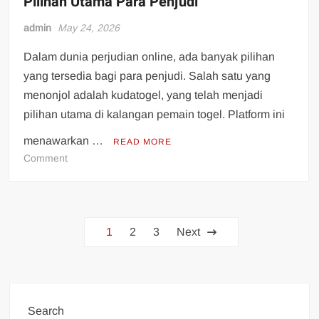
Pilihan Utama Para Penjudi
admin
May 24, 2026
Dalam dunia perjudian online, ada banyak pilihan
yang tersedia bagi para penjudi. Salah satu yang
menonjol adalah kudatogel, yang telah menjadi
pilihan utama di kalangan pemain togel. Platform ini
menawarkan …
READ MORE
on
Comment
5
Alasan
Mengapa
Posts
Kudatogel
1
2
3
Next
Menjadi
pagination
Pilihan
Utama
Para
Penjudi
Search