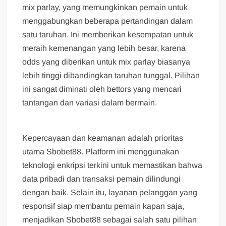
mix parlay, yang memungkinkan pemain untuk
menggabungkan beberapa pertandingan dalam
satu taruhan. Ini memberikan kesempatan untuk
meraih kemenangan yang lebih besar, karena
odds yang diberikan untuk mix parlay biasanya
lebih tinggi dibandingkan taruhan tunggal. Pilihan
ini sangat diminati oleh bettors yang mencari
tantangan dan variasi dalam bermain.
Kepercayaan dan keamanan adalah prioritas
utama Sbobet88. Platform ini menggunakan
teknologi enkripsi terkini untuk memastikan bahwa
data pribadi dan transaksi pemain dilindungi
dengan baik. Selain itu, layanan pelanggan yang
responsif siap membantu pemain kapan saja,
menjadikan Sbobet88 sebagai salah satu pilihan