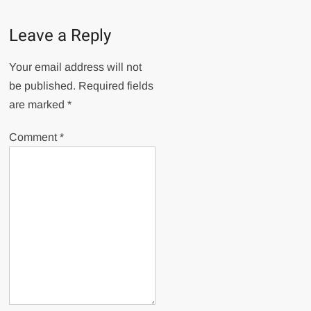
Leave a Reply
Your email address will not
be published.
Required fields
are marked
*
Comment
*