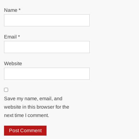
Name
*
Email
*
Website
Save my name, email, and
website in this browser for the
next time I comment.