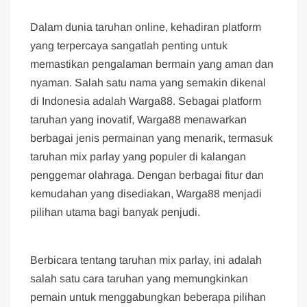
Dalam dunia taruhan online, kehadiran platform
yang terpercaya sangatlah penting untuk
memastikan pengalaman bermain yang aman dan
nyaman. Salah satu nama yang semakin dikenal
di Indonesia adalah Warga88. Sebagai platform
taruhan yang inovatif, Warga88 menawarkan
berbagai jenis permainan yang menarik, termasuk
taruhan mix parlay yang populer di kalangan
penggemar olahraga. Dengan berbagai fitur dan
kemudahan yang disediakan, Warga88 menjadi
pilihan utama bagi banyak penjudi.
Berbicara tentang taruhan mix parlay, ini adalah
salah satu cara taruhan yang memungkinkan
pemain untuk menggabungkan beberapa pilihan