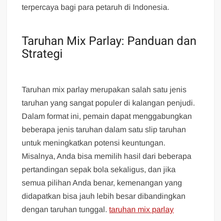
terpercaya bagi para petaruh di Indonesia.
Taruhan Mix Parlay: Panduan dan
Strategi
Taruhan mix parlay merupakan salah satu jenis
taruhan yang sangat populer di kalangan penjudi.
Dalam format ini, pemain dapat menggabungkan
beberapa jenis taruhan dalam satu slip taruhan
untuk meningkatkan potensi keuntungan.
Misalnya, Anda bisa memilih hasil dari beberapa
pertandingan sepak bola sekaligus, dan jika
semua pilihan Anda benar, kemenangan yang
didapatkan bisa jauh lebih besar dibandingkan
dengan taruhan tunggal.
taruhan mix parlay