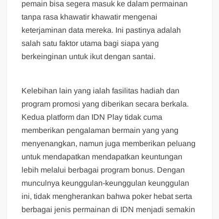
pemain bisa segera masuk ke dalam permainan
tanpa rasa khawatir khawatir mengenai
keterjaminan data mereka. Ini pastinya adalah
salah satu faktor utama bagi siapa yang
berkeinginan untuk ikut dengan santai.
Kelebihan lain yang ialah fasilitas hadiah dan
program promosi yang diberikan secara berkala.
Kedua platform dan IDN Play tidak cuma
memberikan pengalaman bermain yang yang
menyenangkan, namun juga memberikan peluang
untuk mendapatkan mendapatkan keuntungan
lebih melalui berbagai program bonus. Dengan
munculnya keunggulan-keunggulan keunggulan
ini, tidak mengherankan bahwa poker hebat serta
berbagai jenis permainan di IDN menjadi semakin