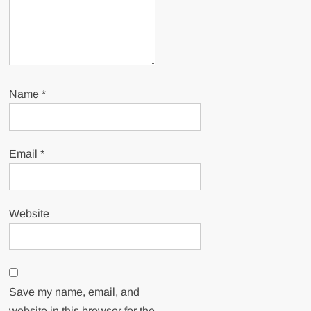
Name
*
Email
*
Website
Save my name, email, and
website in this browser for the