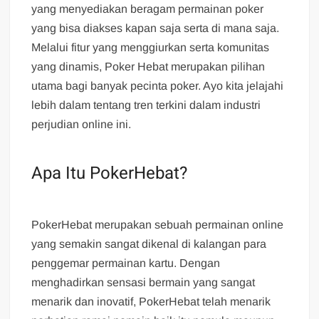
yang menyediakan beragam permainan poker
yang bisa diakses kapan saja serta di mana saja.
Melalui fitur yang menggiurkan serta komunitas
yang dinamis, Poker Hebat merupakan pilihan
utama bagi banyak pecinta poker. Ayo kita jelajahi
lebih dalam tentang tren terkini dalam industri
perjudian online ini.
Apa Itu PokerHebat?
PokerHebat merupakan sebuah permainan online
yang semakin sangat dikenal di kalangan para
penggemar permainan kartu. Dengan
menghadirkan sensasi bermain yang sangat
menarik dan inovatif, PokerHebat telah menarik