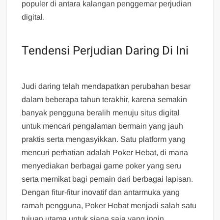
populer di antara kalangan penggemar perjudian
digital.
Tendensi Perjudian Daring Di Ini
Judi daring telah mendapatkan perubahan besar
dalam beberapa tahun terakhir, karena semakin
banyak pengguna beralih menuju situs digital
untuk mencari pengalaman bermain yang jauh
praktis serta mengasyikkan. Satu platform yang
mencuri perhatian adalah Poker Hebat, di mana
menyediakan berbagai game poker yang seru
serta memikat bagi pemain dari berbagai lapisan.
Dengan fitur-fitur inovatif dan antarmuka yang
ramah pengguna, Poker Hebat menjadi salah satu
tujuan utama untuk siapa saja yang ingin