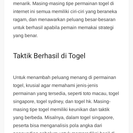
menarik. Masing-masing tipe permainan togel di
internet ini semua memiliki ciri-ciri yang beraneka
ragam, dan menawarkan peluang besar-besaran
untuk berhasil apabila pemain memakai strategi
yang benar.
Taktik Berhasil di Togel
Untuk menambah peluang menang di permainan
togel, krusial agar memahami jenis-jenis
permainan yang tersedia, seperti toto macau, togel
singapore, togel sydney, dan togel hk. Masing-
masing tipe togel memiliki keunikan dan taktik
yang berbeda. Misalnya, dalam togel singapore,
peserta bisa menganalisis pola angka dari