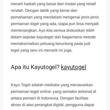
meraih hadiah yang besar dari modal yang relatif
rendah. Dengan taktik yang benar dan
pemahaman yang mendalam mengenai jenis-jenis
permainan togel yang ada, siapa pun bisa menjadi
memenangkan. Ayo kita semua diskusikan lebih
dalam seputar kayutogel dan bagaimana metode
memaksimalkan peluang beruntung pada judi
togel yang seru ini menarik ini juga.
Apa itu Kayutogel?
kayutogel
Kayu Togel adalah mediator yang menawarkan
permainan togel online, yang semakin terkenal di
antara pemain di Indonesia. Dengan facilitas
akses di atas perangkat digital, pengguna dapat