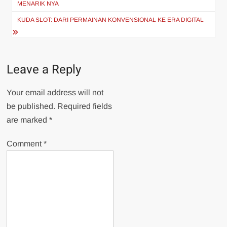
MENARIK NYA
KUDA SLOT: DARI PERMAINAN KONVENSIONAL KE ERA DIGITAL
Leave a Reply
Your email address will not
be published.
Required fields
are marked
*
Comment
*