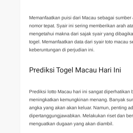
Memanfaatkan puisi dari Macau sebagai sumber
nomor tepat. Syair ini sering memberikan arah at
mengetahui makna dari sajak syair yang dibagi
togel. Memanfaatkan data dari syair toto macau s
keberuntungan di perjudian ini.
Prediksi Togel Macau Hari Ini
Prediksi lotto Macau hari ini sangat diperhatik
meningkatkan kemungkinan menang. Banyak sum
angka yang akan akan keluar. Namun, penting ada
dipertanggungjawabkan. Melakukan riset dan be
menguatkan dugaan yang akan diambil.