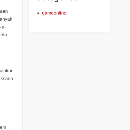
naan
gameonline
Banyak
ka-
erta
yiapkan
jaksana
lam