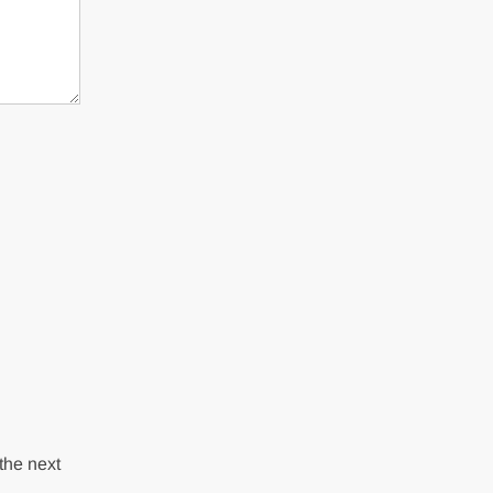
the next