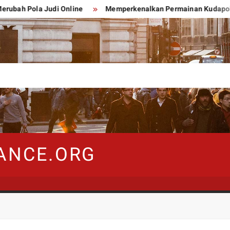
 Pola Judi Online
Memperkenalkan Permainan Kudapoker: Per
ANCE.ORG