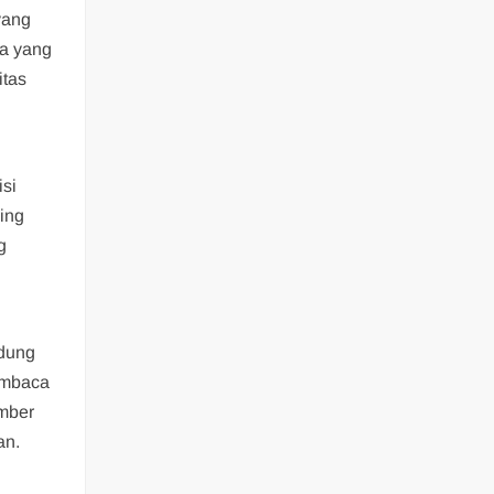
yang
ta yang
itas
si
sing
g
ndung
embaca
umber
an.