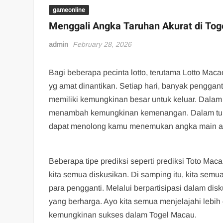
gameonline
Menggali Angka Taruhan Akurat di Tog
admin
February 28, 2026
Bagi beberapa pecinta lotto, terutama Lotto Mac
yg amat dinantikan. Setiap hari, banyak penggan
memiliki kemungkinan besar untuk keluar. Dalam d
menambah kemungkinan kemenangan. Dalam tulisa
dapat menolong kamu menemukan angka main akur
Beberapa tipe prediksi seperti prediksi Toto Mac
kita semua diskusikan. Di samping itu, kita sem
para pengganti. Melalui berpartisipasi dalam di
yang berharga. Ayo kita semua menjelajahi lebi
kemungkinan sukses dalam Togel Macau.