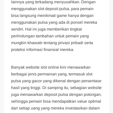
lainnya yang terkadang menyusahkan. Dengan
menggunakan slot deposit pulsa, para pemain
bisa langsung menikmati game hanya dengan
menggunakan pulsa yang ada di ponsel mereka
sendiri. Hal ini juga memberikan tingkat
perlindungan tambahan untuk pemain yang
mungkin khawatir tentang privasi pribadi serta
proteksi informasi finansial mereka.
Banyak website slot online kini menawarkan
berbagai jenis permainan yang, termasuk slot
pulsa yang gacor yang dikenal dengan persentase
hasil yang tinggi. Di samping itu, sebagian website
juga menawarkan deposit pulsa dengan potongan,
sehingga pemain bisa mendapatkan value optimal
dari setiap uang yang mereka investasikan dalam