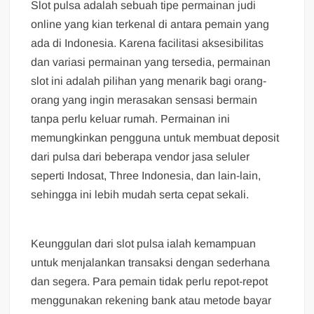
Slot pulsa adalah sebuah tipe permainan judi
online yang kian terkenal di antara pemain yang
ada di Indonesia. Karena facilitasi aksesibilitas
dan variasi permainan yang tersedia, permainan
slot ini adalah pilihan yang menarik bagi orang-
orang yang ingin merasakan sensasi bermain
tanpa perlu keluar rumah. Permainan ini
memungkinkan pengguna untuk membuat deposit
dari pulsa dari beberapa vendor jasa seluler
seperti Indosat, Three Indonesia, dan lain-lain,
sehingga ini lebih mudah serta cepat sekali.
Keunggulan dari slot pulsa ialah kemampuan
untuk menjalankan transaksi dengan sederhana
dan segera. Para pemain tidak perlu repot-repot
menggunakan rekening bank atau metode bayar