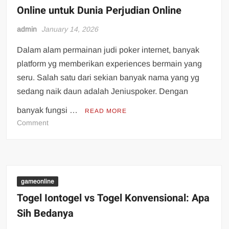
Terlengkap
Online untuk Dunia Perjudian Online
admin
January 14, 2026
Dalam alam permainan judi poker internet, banyak
platform yg memberikan experiences bermain yang
seru. Salah satu dari sekian banyak nama yang yg
sedang naik daun adalah Jeniuspoker. Dengan
banyak fungsi …
READ MORE
on
Comment
Temukan
Keistimewaan
Jenius
Poker
Online
gameonline
untuk
Togel Iontogel vs Togel Konvensional: Apa
Dunia
Sih Bedanya
Perjudian
Online