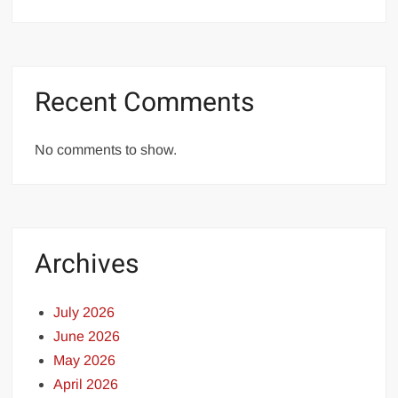
Recent Comments
No comments to show.
Archives
July 2026
June 2026
May 2026
April 2026