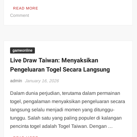
READ MORE
on
Comment
Memahami
Togel
Super:
Rahasia
Dari
gameonline
Angka-
Live Draw Taiwan: Menyaksikan
Jitu
Pengeluaran Togel Secara Langsung
admin
January 16, 2026
Dalam dunia perjudian, terutama dalam permainan
togel, pengalaman menyaksikan pengeluaran secara
langsung selalu menjadi momen yang ditunggu-
tunggu. Salah satu yang paling populer di kalangan
pencinta togel adalah Togel Taiwan. Dengan …