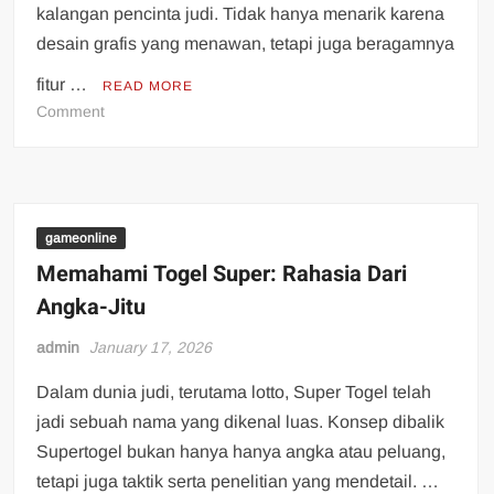
kalangan pencinta judi. Tidak hanya menarik karena
desain grafis yang menawan, tetapi juga beragamnya
fitur …
READ MORE
on
Comment
Mengenal
Slot
Online:
Dari
Gacor
gameonline
hingga
Memahami Togel Super: Rahasia Dari
RTP
Angka-Jitu
Live
admin
January 17, 2026
Dalam dunia judi, terutama lotto, Super Togel telah
jadi sebuah nama yang dikenal luas. Konsep dibalik
Supertogel bukan hanya hanya angka atau peluang,
tetapi juga taktik serta penelitian yang mendetail. …