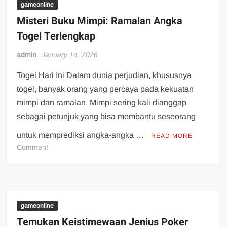
Rekomendasi
gameonline
Pilihan
Misteri Buku Mimpi: Ramalan Angka
Terbaik
Togel Terlengkap
Di
Tahun
admin
January 14, 2026
Ini
Togel Hari Ini Dalam dunia perjudian, khususnya
togel, banyak orang yang percaya pada kekuatan
mimpi dan ramalan. Mimpi sering kali dianggap
sebagai petunjuk yang bisa membantu seseorang
untuk memprediksi angka-angka …
READ MORE
on
Comment
Misteri
Buku
Mimpi:
Ramalan
Angka
gameonline
Togel
Temukan Keistimewaan Jenius Poker