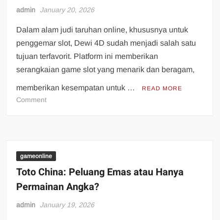
admin
January 20, 2026
Dalam alam judi taruhan online, khususnya untuk
penggemar slot, Dewi 4D sudah menjadi salah satu
tujuan terfavorit. Platform ini memberikan
serangkaian game slot yang menarik dan beragam,
memberikan kesempatan untuk …
READ MORE
on
Comment
Destinasi
Terbaik
untuk
Pecinta
Permainan
gameonline
Slot:
Toto China: Peluang Emas atau Hanya
Dewi
Permainan Angka?
4D
admin
January 19, 2026