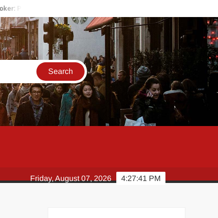
 Permainan Kartu yang yang Menarik
Maha 4D Antara Keberun
Friday, August 07, 2026
4:27:41 PM