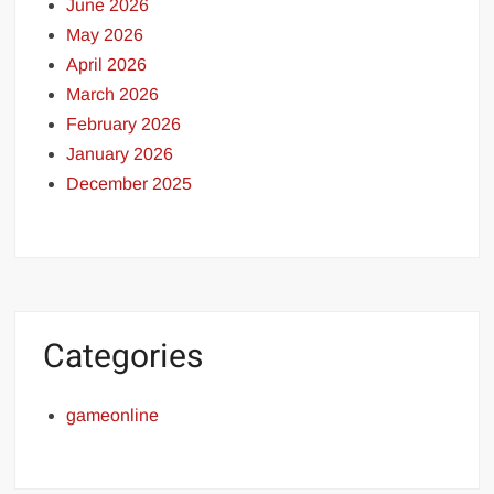
June 2026
May 2026
April 2026
March 2026
February 2026
January 2026
December 2025
Categories
gameonline